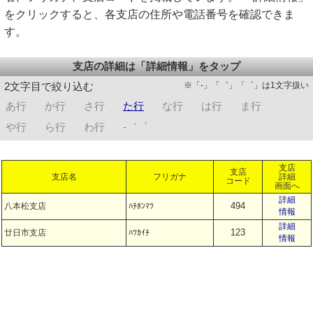
をクリックすると、各支店の住所や電話番号を確認できま
す。
支店の詳細は「詳細情報」をタップ
※「-」「゛」「゜」は1文字扱い
2文字目で絞り込む
あ行
か行
さ行
た行
な行
は行
ま行
や行
ら行
わ行
-゛゜
支店
支店
支店名
フリガナ
詳細
コード
画面へ
詳細
494
八本松支店
ﾊﾁﾎﾝﾏﾂ
情報
詳細
123
廿日市支店
ﾊﾂｶｲﾁ
情報