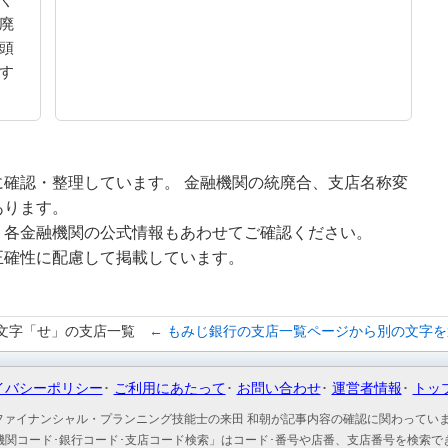
く
廃
頭
す
確認・整理しています。 金融機関の統廃合、支店名称変
あります。
、各金融機関の公式情報もあわせてご確認ください。
正確性に配慮して掲載しています。
文字「せ」の支店一覧
← もみじ銀行の支店一覧ページから別の文字を
イバシーポリシー
ご利用にあたって
お問い合わせ
運営者情報
トッ
ファイナンシャル・プランニング技能士の来田 和朝が記事内容の確認に関わってい
機関コード･銀行コード･支店コード検索」はコード･番号や店番、支店番号を検索で