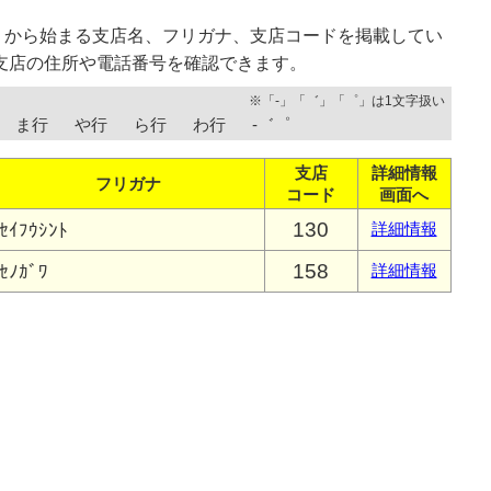
」から始まる支店名、フリガナ、支店コードを掲載してい
支店の住所や電話番号を確認できます。
※「-」「゛」「゜」は1文字扱い
ま行
や行
ら行
わ行
-゛゜
支店
詳細情報
フリガナ
コード
画面へ
130
ｾｲﾌｳｼﾝﾄ
詳細情報
158
ｾﾉｶﾞﾜ
詳細情報