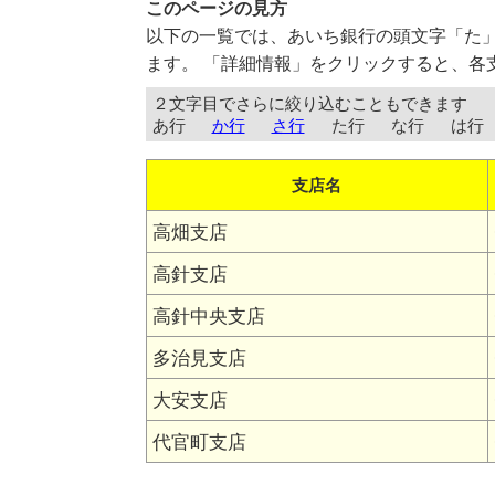
このページの見方
以下の一覧では、あいち銀行の頭文字「た
ます。 「詳細情報」をクリックすると、各
２文字目でさらに絞り込むこともできます
あ行
か行
さ行
た行
な行
は行
支店名
高畑支店
高針支店
高針中央支店
多治見支店
大安支店
代官町支店