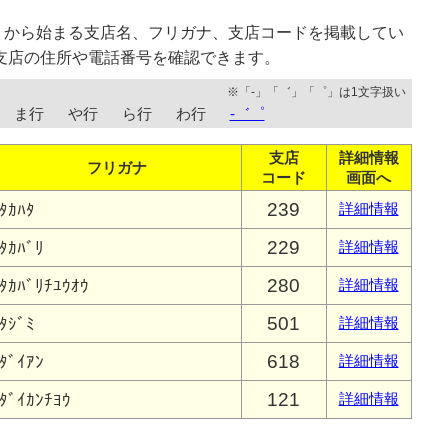
」から始まる支店名、フリガナ、支店コードを掲載してい
支店の住所や電話番号を確認できます。
※「-」「゛」「゜」は1文字扱い
ま行
や行
ら行
わ行
-゛゜
支店
詳細情報
フリガナ
コード
画面へ
239
ﾀｶﾊﾀ
詳細情報
229
ﾀｶﾊﾞﾘ
詳細情報
280
ﾀｶﾊﾞﾘﾁﾕｳｵｳ
詳細情報
501
ﾀｼﾞﾐ
詳細情報
618
ﾀﾞｲｱﾝ
詳細情報
121
ﾀﾞｲｶﾝﾁﾖｳ
詳細情報