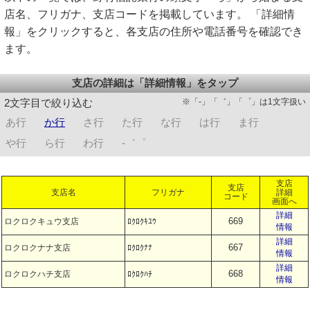
店名、フリガナ、支店コードを掲載しています。 「詳細情
報」をクリックすると、各支店の住所や電話番号を確認でき
ます。
支店の詳細は「詳細情報」をタップ
※「-」「゛」「゜」は1文字扱い
2文字目で絞り込む
あ行
か行
さ行
た行
な行
は行
ま行
や行
ら行
わ行
-゛゜
支店
支店
支店名
フリガナ
詳細
コード
画面へ
詳細
669
ロクロクキュウ支店
ﾛｸﾛｸｷﾕｳ
情報
詳細
667
ロクロクナナ支店
ﾛｸﾛｸﾅﾅ
情報
詳細
668
ロクロクハチ支店
ﾛｸﾛｸﾊﾁ
情報