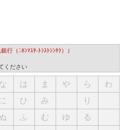
ﾎﾝﾏｽﾀ-ﾄﾗｽﾄｼﾝﾀｸ）｣
てください
な
は
ま
や
ら
わ
に
ひ
み
り
ぬ
ふ
む
ゆ
る