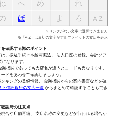
ね
へ
め
れ
の
も
よ
ろ
ほ
A-Z
※リンクがない文字は選択できません
※「A-Z」は最初の文字がアルファベットの支店を表示
ドを確認する際のポイント
は、振込手続きや給与振込、 法人口座の登録、会計ソフ
要になります。
金融機関であっても支店名が違うとコードも異なります。
コードをあわせて確認しましょう。
ンキングの登録情報、 金融機関からの案内書面などを確
スト信託銀行の支店一覧
からまとめて確認することもでき
ド確認時の注意点
廃合や店舗再編、 支店名称の変更などが行われる場合が