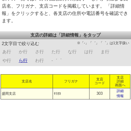
店名、フリガナ、支店コードを掲載しています。 「詳細情
報」をクリックすると、各支店の住所や電話番号を確認でき
ます。
支店の詳細は「詳細情報」をタップ
※「-」「゛」「゜」は1文字扱い
2文字目で絞り込む
あ行
か行
さ行
た行
な行
は行
ま行
や行
ら行
わ行
-゛゜
支店
支店
支店名
フリガナ
詳細
コード
画面へ
詳細
303
盛岡支店
ﾓﾘｵｶ
情報