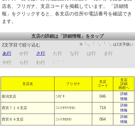
店名、フリガナ、支店コードを掲載しています。 「詳細情
報」をクリックすると、各支店の住所や電話番号を確認でき
ます。
支店の詳細は「詳細情報」をタップ
※「-」「゛」「゜」は1文字扱い
2文字目で絞り込む
あ行
か行
さ行
た行
な行
は行
ま行
や行
ら行
わ行
-゛゜
支店
支店
支店名
フリガナ
詳細
コード
画面へ
詳細
046
新潟支店
ﾆｲｶﾞﾀ
情報
詳細
714
西宮７１４支店
ﾆｼﾉﾐﾔﾅﾅｲﾁﾖﾝ
情報
詳細
064
西宮６４支店
ﾆｼﾉﾐﾔﾛｸﾖﾝ
情報