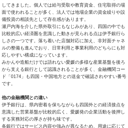
してきました。個人では給与受取や教育資金、住宅取得の場
面で使われることが多く、法人では地場企業の資金繰りや設
備投資の相談先として存在感があります。
瀬戸内海を介した県外取引にもなじみがあり、四国の中でも
比較的広い経済圏を意識した動きが見られる点は伊予銀行ら
しさの一つです。落ち着いた店舗対応に加え、非対面チャネ
ルの整備も進んでおり、日常利用と事業利用のどちらにも対
応しやすい構成になっています。
みかんや造船だけでは語れない愛媛の多様な産業基盤を後ろ
から支える銀行として認識されることが多く、金融機関コー
ド「0174」も四国・中国地方との送金で確認されやすい番号
です。
他の金融機関との違い
伊予銀行は、県内密着を保ちながらも四国外との経済接点を
意識した営業基盤が比較的広く、愛媛発の企業活動を後押し
する実務対応の厚さが持ち味です。
各銀行ではサービス内容や強みが異なるため、用途に応じて