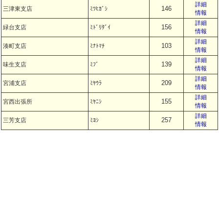
詳細
146
三津東支店
ﾐﾂﾋｶﾞｼ
情報
詳細
156
緑台支店
ﾐﾄﾞﾘﾀﾞｲ
情報
詳細
103
湊町支店
ﾐﾅﾄﾏﾁ
情報
詳細
139
味生支店
ﾐﾌﾞ
情報
詳細
209
宮浦支店
ﾐﾔｳﾗ
情報
詳細
155
宮西出張所
ﾐﾔﾆｼ
情報
詳細
257
三芳支店
ﾐﾖｼ
情報