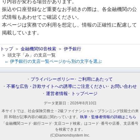
り内容が変わる場合があります。
振込や口座登録など重要なお手続きの際は、各金融機関の公
式情報もあわせてご確認ください。
本ページは実務での利用を想定し、情報の正確性に配慮して
掲載しています。
トップ
金融機関50音検索
伊予銀行
頭文字「み」の支店一覧
← 伊予銀行の支店一覧ページから別の文字を選ぶ
プライバシーポリシー
ご利用にあたって
不審な広告・詐欺サイトへの誘導にご注意ください
お問い合わせ
運営者情報
トップページ
データ更新日：
2026年8月10日
本サイトでは、社会保険労務士・2級ファイナンシャル・プランニング技能士の来
田 和朝が記事内容の確認に関わっています。
執筆・監修者情報の詳細はこちら
「金融機関コード･銀行コード･支店コード検索」はコード･番号や店番、支店番号
を検索できます。
(C)Diamondsystem Inc.