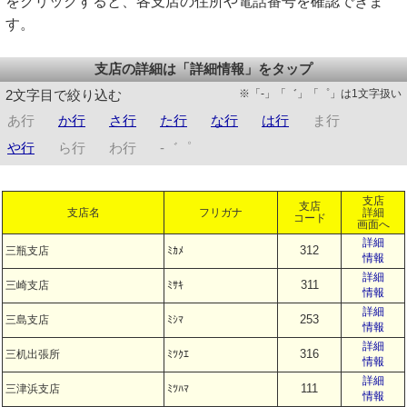
をクリックすると、各支店の住所や電話番号を確認できま
す。
支店の詳細は「詳細情報」をタップ
※「-」「゛」「゜」は1文字扱い
2文字目で絞り込む
あ行
か行
さ行
た行
な行
は行
ま行
や行
ら行
わ行
-゛゜
支店
支店
支店名
フリガナ
詳細
コード
画面へ
詳細
312
三瓶支店
ﾐｶﾒ
情報
詳細
311
三崎支店
ﾐｻｷ
情報
詳細
253
三島支店
ﾐｼﾏ
情報
詳細
316
三机出張所
ﾐﾂｸｴ
情報
詳細
111
三津浜支店
ﾐﾂﾊﾏ
情報