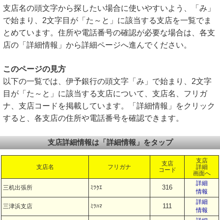
支店名の頭文字から探したい場合に使いやすいよう、「み」
で始まり、2文字目が「た～と」に該当する支店を一覧でま
とめています。住所や電話番号の確認が必要な場合は、各支
店の「詳細情報」から詳細ページへ進んでください。
このページの見方
以下の一覧では、伊予銀行の頭文字「み」で始まり、2文字
目が「た～と」に該当する支店について、支店名、フリガ
ナ、支店コードを掲載しています。「詳細情報」をクリック
すると、各支店の住所や電話番号を確認できます。
支店詳細情報は「詳細情報」をタップ
支店
支店
支店名
フリガナ
詳細
コード
画面へ
詳細
316
三机出張所
ﾐﾂｸｴ
情報
詳細
111
三津浜支店
ﾐﾂﾊﾏ
情報