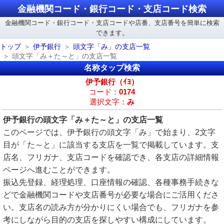
金融機関コード・銀行コード・支店コード検索
金融機関コード・銀行コード・支店コードや店番、支店番号を簡単に検索
できます。
トップ
伊予銀行
頭文字「み」の支店一覧
頭文字「み＋た～と」の支店一覧
名称タップ検索
伊予銀行（ｲﾖ）
コード：
0174
選択文字：
み
伊予銀行の頭文字「み＋た～と」の支店一覧
このページでは、伊予銀行の頭文字「み」で始まり、2文字
目が「た～と」に該当する支店を一覧で掲載しています。支
店名、フリガナ、支店コードを確認でき、各支店の詳細情報
ページへ進むことができます。
振込先登録、経理処理、口座情報の確認、各種事務手続きな
どで金融機関コードや支店番号が必要な場合にご活用くださ
い。支店名の読み方が分かりにくい場合でも、フリガナを参
考にしながら目的の支店を探しやすい構成にしています。