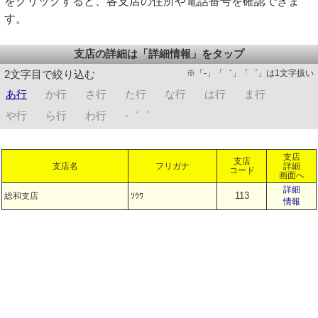
をクリックすると、各支店の住所や電話番号を確認できま
す。
支店の詳細は「詳細情報」をタップ
※「-」「゛」「゜」は1文字扱い
2文字目で絞り込む
あ行
か行
さ行
た行
な行
は行
ま行
や行
ら行
わ行
-゛゜
支店
支店
支店名
フリガナ
詳細
コード
画面へ
詳細
113
総和支店
ｿｳﾜ
情報