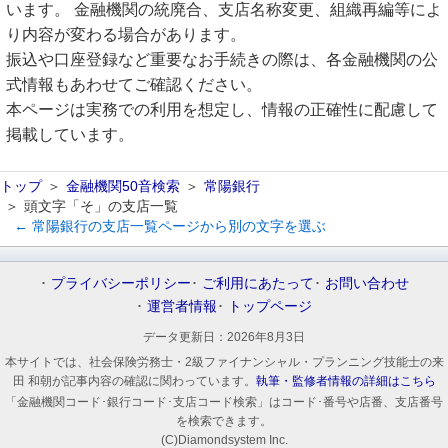
います。 金融機関の統廃合、支店名称変更、組織再編等によ
り内容が変わる場合があります。
振込や口座登録など重要なお手続きの際は、各金融機関の公
式情報もあわせてご確認ください。
本ページは実務での利用を想定し、情報の正確性に配慮して
掲載しています。
トップ
金融機関50音検索
常陽銀行
頭文字「そ」の支店一覧
← 常陽銀行の支店一覧ページから別の文字を選ぶ
プライバシーポリシー
ご利用にあたって
お問い合わせ
運営者情報
トップページ
データ更新日：
2026年8月3日
本サイトでは、社会保険労務士・2級ファイナンシャル・プランニング技能士の来
田 和朝が記事内容の確認に関わっています。
執筆・監修者情報の詳細はこちら
「金融機関コード･銀行コード･支店コード検索」はコード･番号や店番、支店番号
を検索できます。
(C)Diamondsystem Inc.