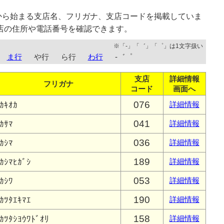
から始まる支店名、フリガナ、支店コードを掲載していま
店の住所や電話番号を確認できます。
※「-」「゛」「゜」は1文字扱い
ま行
や行
ら行
わ行
-゛゜
支店
詳細情報
フリガナ
コード
画面へ
076
ｶｷｵｶ
詳細情報
041
ｶｻﾏ
詳細情報
036
ｶｼﾏ
詳細情報
189
ｶｼﾏﾋｶﾞｼ
詳細情報
053
ｶｼﾜ
詳細情報
190
ｶﾂﾀｴｷﾏｴ
詳細情報
158
ｶﾂﾀｼﾖｳﾜﾄﾞｵﾘ
詳細情報