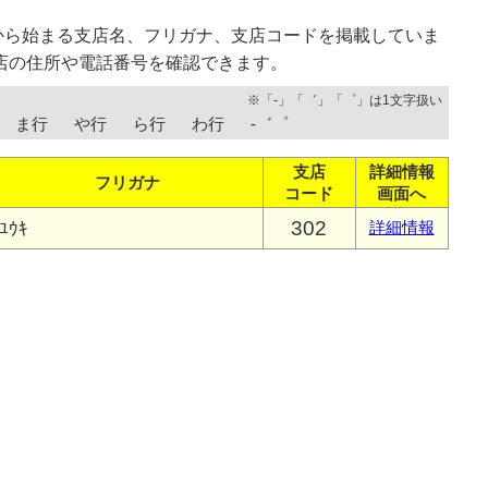
から始まる支店名、フリガナ、支店コードを掲載していま
店の住所や電話番号を確認できます。
※「-」「゛」「゜」は1文字扱い
ま行
や行
ら行
わ行
-゛゜
支店
詳細情報
フリガナ
コード
画面へ
302
ﾕｳｷ
詳細情報