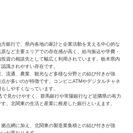
地方銀行で、県内各地の家計と企業活動を支える中心的な
塩原など主要エリアでの存在感が高く、給与振込や学費・
備投資の相談先として幅広く利用されています。栃木県内
て認識されやすい存在です。
業、流通、農業、観光など多様な分野との結び付きが強
点が多いのが特徴です。コンビニATMやデジタルチャネ
用もしやすくなっています。
振込で見かけやすく、群馬銀行や常陽銀行など近隣県の有力
です。北関東の生活と産業に根差した銀行といえます。
と拠点網に加え、北関東の製造業集積との結び付きが強
合いが異なります。