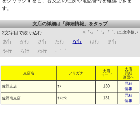
をクリックすると、各支店の住所や電話番号を確認できま
す。
支店の詳細は「詳細情報」をタップ
※「-」「゛」「゜」は1文字扱い
2文字目で絞り込む
あ行
か行
さ行
た行
な行
は行
ま行
や行
ら行
わ行
-゛゜
支店
支店
支店名
フリガナ
詳細
コード
画面へ
詳細
130
佐野支店
ｻﾉ
情報
詳細
131
佐野南支店
ｻﾉﾐﾅﾐ
情報