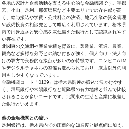
各地の家計と企業活動を支える中心的な金融機関です。宇都
宮、小山、足利、那須塩原など主要エリアでの存在感が高
く、給与振込や学費・公共料金の決済、地元企業の資金管理
や設備投資の相談先として幅広く利用されています。栃木県
内では身近さと安心感を兼ね備えた銀行として認識されやす
い存在です。
北関東の交通網や産業集積を背景に、製造業、流通、農業、
観光など多様な分野との結び付きが強く、個人向け・法人向
けの双方で実務的な接点が多いのが特徴です。コンビニATM
やデジタルチャネルの整備も進められており、来店以外の利
用もしやすくなっています。
金融機関コード「0129」は栃木県関連の振込で見かけやす
く、群馬銀行や常陽銀行など近隣県の有力地銀と並んで比較
されることが多いコードです。北関東の生活と産業に根差し
た銀行といえます。
他の金融機関との違い
足利銀行は、栃木県内での圧倒的な知名度と拠点網に加え、