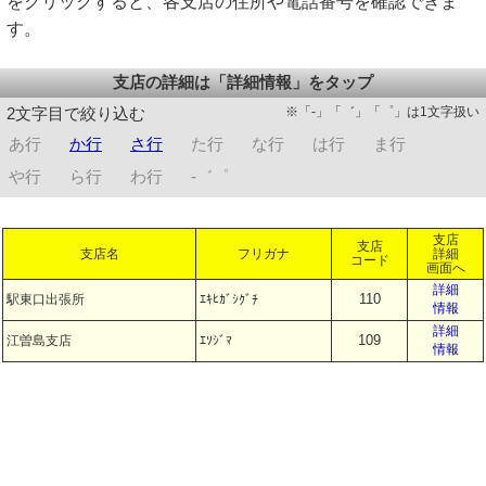
をクリックすると、各支店の住所や電話番号を確認できま
す。
支店の詳細は「詳細情報」をタップ
※「-」「゛」「゜」は1文字扱い
2文字目で絞り込む
あ行
か行
さ行
た行
な行
は行
ま行
や行
ら行
わ行
-゛゜
支店
支店
支店名
フリガナ
詳細
コード
画面へ
詳細
110
駅東口出張所
ｴｷﾋｶﾞｼｸﾞﾁ
情報
詳細
109
江曽島支店
ｴｿｼﾞﾏ
情報