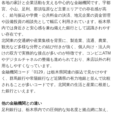
各地の家計と企業活動を支える中心的な金融機関です。宇都
宮、小山、足利、那須塩原など主要エリアでの存在感が高
く、給与振込や学費・公共料金の決済、地元企業の資金管理
や設備投資の相談先として幅広く利用されています。栃木県
内では身近さと安心感を兼ね備えた銀行として認識されやす
い存在です。
北関東の交通網や産業集積を背景に、製造業、流通、農業、
観光など多様な分野との結び付きが強く、個人向け・法人向
けの双方で実務的な接点が多いのが特徴です。コンビニATM
やデジタルチャネルの整備も進められており、来店以外の利
用もしやすくなっています。
金融機関コード「0129」は栃木県関連の振込で見かけやす
く、群馬銀行や常陽銀行など近隣県の有力地銀と並んで比較
されることが多いコードです。北関東の生活と産業に根差し
た銀行といえます。
他の金融機関との違い
足利銀行は、栃木県内での圧倒的な知名度と拠点網に加え、