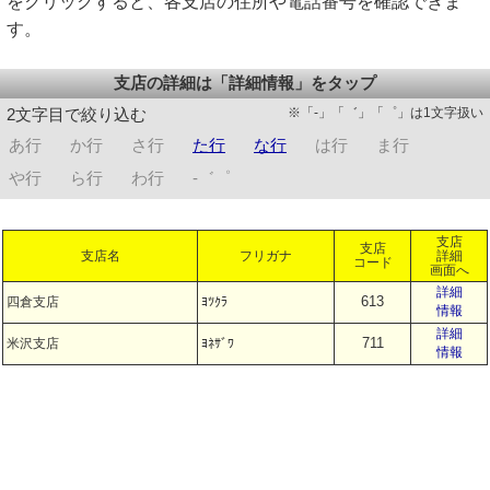
をクリックすると、各支店の住所や電話番号を確認できま
す。
支店の詳細は「詳細情報」をタップ
※「-」「゛」「゜」は1文字扱い
2文字目で絞り込む
あ行
か行
さ行
た行
な行
は行
ま行
や行
ら行
わ行
-゛゜
支店
支店
支店名
フリガナ
詳細
コード
画面へ
詳細
613
四倉支店
ﾖﾂｸﾗ
情報
詳細
711
米沢支店
ﾖﾈｻﾞﾜ
情報