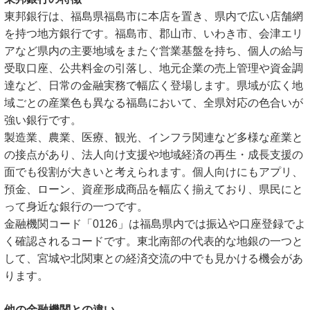
東邦銀行は、福島県福島市に本店を置き、県内で広い店舗網
を持つ地方銀行です。福島市、郡山市、いわき市、会津エリ
アなど県内の主要地域をまたぐ営業基盤を持ち、個人の給与
受取口座、公共料金の引落し、地元企業の売上管理や資金調
達など、日常の金融実務で幅広く登場します。県域が広く地
域ごとの産業色も異なる福島において、全県対応の色合いが
強い銀行です。
製造業、農業、医療、観光、インフラ関連など多様な産業と
の接点があり、法人向け支援や地域経済の再生・成長支援の
面でも役割が大きいと考えられます。個人向けにもアプリ、
預金、ローン、資産形成商品を幅広く揃えており、県民にと
って身近な銀行の一つです。
金融機関コード「0126」は福島県内では振込や口座登録でよ
く確認されるコードです。東北南部の代表的な地銀の一つと
して、宮城や北関東との経済交流の中でも見かける機会があ
ります。
他の金融機関との違い