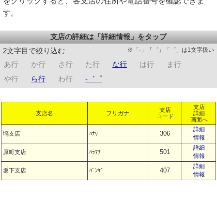
をクリックすると、各支店の住所や電話番号を確認できま
す。
支店の詳細は「詳細情報」をタップ
※「-」「゛」「゜」は1文字扱い
2文字目で絞り込む
あ行
か行
さ行
た行
な行
は行
ま行
や行
ら行
わ行
-゛゜
支店
支店
支店名
フリガナ
詳細
コード
画面へ
詳細
306
塙支店
ﾊﾅﾜ
情報
詳細
501
原町支店
ﾊﾗﾏﾁ
情報
詳細
407
坂下支店
ﾊﾞﾝｹﾞ
情報