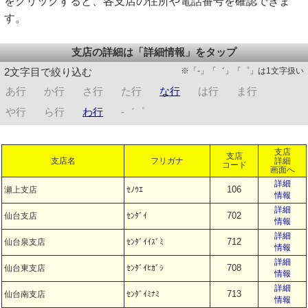
をクリックすると、各支店の住所や電話番号を確認できま
す。
支店の詳細は「詳細情報」をタップ
※「-」「゛」「゜」は1文字扱い
2文字目で絞り込む
あ行
か行
さ行
た行
な行
は行
ま行
や行
ら行
わ行
-゛゜
支店
支店
支店名
フリガナ
詳細
コード
画面へ
詳細
106
瀬上支店
ｾﾉｳｴ
情報
詳細
702
仙台支店
ｾﾝﾀﾞｲ
情報
詳細
712
仙台泉支店
ｾﾝﾀﾞｲｲｽﾞﾐ
情報
詳細
708
仙台東支店
ｾﾝﾀﾞｲﾋｶﾞｼ
情報
詳細
713
仙台南支店
ｾﾝﾀﾞｲﾐﾅﾐ
情報