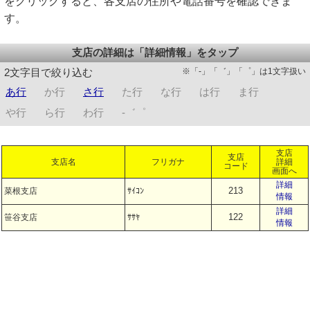
をクリックすると、各支店の住所や電話番号を確認できま
す。
支店の詳細は「詳細情報」をタップ
※「-」「゛」「゜」は1文字扱い
2文字目で絞り込む
あ行
か行
さ行
た行
な行
は行
ま行
や行
ら行
わ行
-゛゜
支店
支店
支店名
フリガナ
詳細
コード
画面へ
詳細
213
菜根支店
ｻｲｺﾝ
情報
詳細
122
笹谷支店
ｻｻﾔ
情報