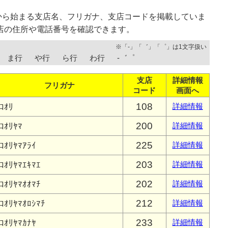
から始まる支店名、フリガナ、支店コードを掲載していま
店の住所や電話番号を確認できます。
※「-」「゛」「゜」は1文字扱い
ま行
や行
ら行
わ行
-゛゜
支店
詳細情報
フリガナ
コード
画面へ
108
ｺｵﾘ
詳細情報
200
ｺｵﾘﾔﾏ
詳細情報
225
ｺｵﾘﾔﾏｱﾗｲ
詳細情報
203
ｺｵﾘﾔﾏｴｷﾏｴ
詳細情報
202
ｺｵﾘﾔﾏｵｵﾏﾁ
詳細情報
212
ｺｵﾘﾔﾏｵﾛｼﾏﾁ
詳細情報
233
ｺｵﾘﾔﾏｶﾅﾔ
詳細情報