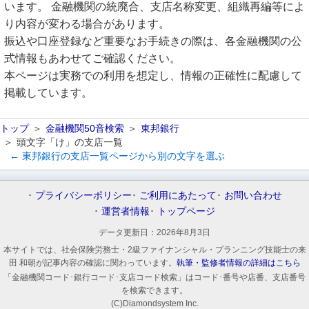
います。 金融機関の統廃合、支店名称変更、組織再編等によ
り内容が変わる場合があります。
振込や口座登録など重要なお手続きの際は、各金融機関の公
式情報もあわせてご確認ください。
本ページは実務での利用を想定し、情報の正確性に配慮して
掲載しています。
トップ
金融機関50音検索
東邦銀行
頭文字「け」の支店一覧
← 東邦銀行の支店一覧ページから別の文字を選ぶ
プライバシーポリシー
ご利用にあたって
お問い合わせ
運営者情報
トップページ
データ更新日：
2026年8月3日
本サイトでは、社会保険労務士・2級ファイナンシャル・プランニング技能士の来
田 和朝が記事内容の確認に関わっています。
執筆・監修者情報の詳細はこちら
「金融機関コード･銀行コード･支店コード検索」はコード･番号や店番、支店番号
を検索できます。
(C)Diamondsystem Inc.