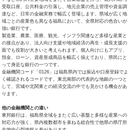
受取口座、公共料金の引落し、地元企業の売上管理や資金調
達など、日常の金融実務で幅広く登場します。県域が広く地
域ごとの産業色も異なる福島において、全県対応の色合いが
強い銀行です。
製造業、農業、医療、観光、インフラ関連など多様な産業と
の接点があり、法人向け支援や地域経済の再生・成長支援の
面でも役割が大きいと考えられます。個人向けにもアプリ、
預金、ローン、資産形成商品を幅広く揃えており、県民にと
って身近な銀行の一つです。
金融機関コード「0126」は福島県内では振込や口座登録でよ
く確認されるコードです。東北南部の代表的な地銀の一つと
して、宮城や北関東との経済交流の中でも見かける機会があ
ります。
他の金融機関との違い
東邦銀行は、福島県全域をまたぐ広い基盤と多様な産業への
対応力が強く、県内複数都市を束ねる総合性で他県の県庁所
在地中心型地銀と差があります。