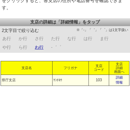
をクリックすると、各支店の住所や電話番号を確認できま
す。
支店の詳細は「詳細情報」をタップ
※「-」「゛」「゜」は1文字扱い
2文字目で絞り込む
あ行
か行
さ行
た行
な行
は行
ま行
や行
ら行
わ行
-゛゜
支店
支店
支店名
フリガナ
詳細
コード
画面へ
詳細
103
県庁支店
ｹﾝﾁﾖｳ
情報