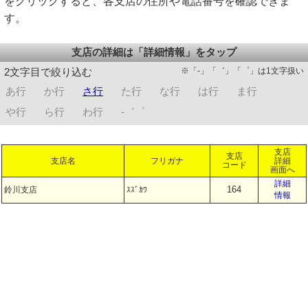
をクリックすると、各支店の住所や電話番号を確認できま
す。
支店の詳細は「詳細情報」をタップ
※「-」「゛」「゜」は1文字扱い
2文字目で絞り込む
あ行
か行
さ行
た行
な行
は行
ま行
や行
ら行
わ行
-゛゜
支店
支店
支店名
フリガナ
詳細
コード
画面へ
詳細
164
鈴川支店
ｽｽﾞｶﾜ
情報