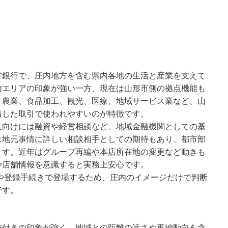
方銀行で、庄内地方を含む県内各地の生活と産業を支えて
内エリアの印象が強い一方、現在は山形市側の拠点機能も
。農業、食品加工、観光、医療、地域サービス業など、山
着した取引で使われやすいのが特徴です。
人向けには融資や経営相談など、地域金融機関としての基
は地元事情に詳しい相談相手としての期待もあり、都市部
ます。近年はグループ再編や本店所在地の変更など動きも
や店舗情報を意識すると実務上安心です。
込や登録手続きで登場するため、庄内のイメージだけで判断
です。
び付きの印象が強く、地域との距離の近さや再編動向を含