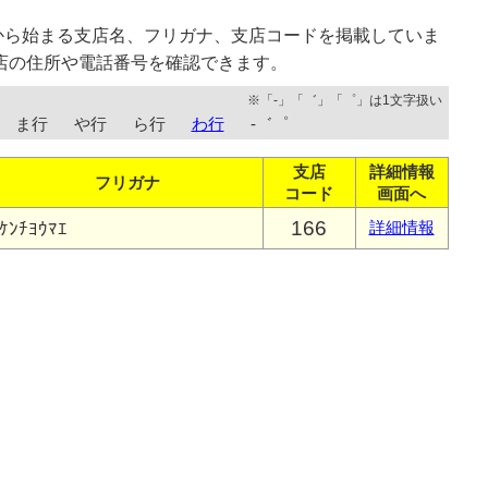
から始まる支店名、フリガナ、支店コードを掲載していま
店の住所や電話番号を確認できます。
※「-」「゛」「゜」は1文字扱い
ま行
や行
ら行
わ行
-゛゜
支店
詳細情報
フリガナ
コード
画面へ
166
ｹﾝﾁﾖｳﾏｴ
詳細情報