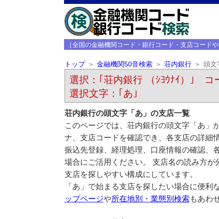
［全国の金融機関コード・銀行コード・支店コードや
トップ
金融機関50音検索
荘内銀行
頭文
選択：｢荘内銀行 （ｼﾖｳﾅｲ）｣ コー
選択文字：｢あ｣
荘内銀行の頭文字「あ」の支店一覧
このページでは、荘内銀行の頭文字「あ」か
ナ、支店コードを確認でき、各支店の詳細
振込先登録、経理処理、口座情報の確認、
場合にご活用ください。 支店名の読み方が
支店を探しやすい構成にしています。
「あ」で始まる支店を探したい場合に便利
ップページ
や
所在地別・業態別検索
もあわ