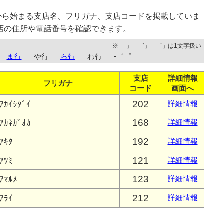
から始まる支店名、フリガナ、支店コードを掲載していま
店の住所や電話番号を確認できます。
※「-」「゛」「゜」は1文字扱い
ま行
や行
ら行
わ行
-゛゜
支店
詳細情報
フリガナ
コード
画面へ
202
ｱｶｲｼﾀﾞｲ
詳細情報
168
ｱｶﾈｶﾞｵｶ
詳細情報
192
ｱｷﾀ
詳細情報
121
ｱﾂﾐ
詳細情報
123
ｱﾏﾙﾒ
詳細情報
212
ｱﾗｲ
詳細情報