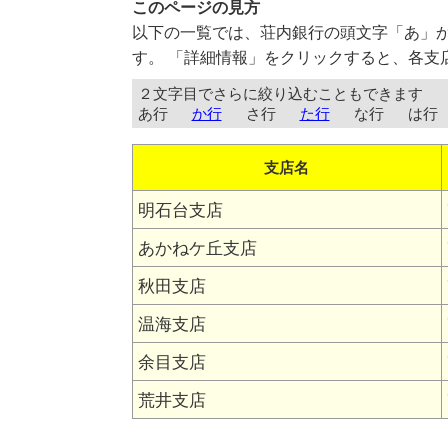
このページの見方
以下の一覧では、荘内銀行の頭文字「あ」
す。 「詳細情報」をクリックすると、各支
２文字目でさらに絞り込むこともできます
あ行
か行
さ行
た行
な行
は行
支店名
明石台支店
あかねケ丘支店
秋田支店
温海支店
余目支店
荒井支店