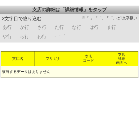
支店の詳細は「詳細情報」をタップ
※「-」「゛」「゜」は1文字扱い
2文字目で絞り込む
あ行
か行
さ行
た行
な行
は行
ま行
や行
ら行
わ行
-゛゜
支店
支店
支店名
フリガナ
詳細
コード
画面へ
該当するデータはありません