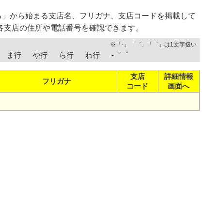
る」から始まる支店名、フリガナ、支店コードを掲載して
各支店の住所や電話番号を確認できます。
※「-」「゛」「゜」は1文字扱い
ま行
や行
ら行
わ行
-゛゜
支店
詳細情報
フリガナ
コード
画面へ