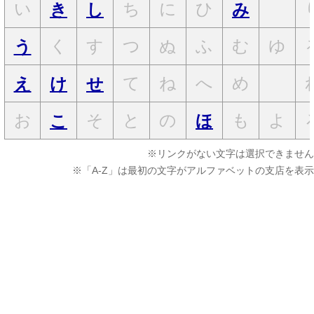
い
ち
に
ひ
き
し
み
く
す
つ
ぬ
ふ
む
ゆ
う
て
ね
へ
め
え
け
せ
お
そ
と
の
も
よ
こ
ほ
※リンクがない文字は選択できません
※「A-Z」は最初の文字がアルファベットの支店を表示