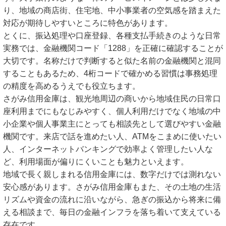
り、地域の商店街、住宅地、中小事業者の空気感を踏まえた
対応が期待しやすいところに特色があります。
とくに、振込処理や口座登録、各種支払手続きのような日常
実務では、金融機関コード「1288」を正確に確認することが
大切です。名称だけで判断すると似た名前の金融機関と混同
することもあるため、4桁コードで確かめる習慣は事務処理
の精度を高めるうえでも役立ちます。
さがみ信用金庫は、観光地周辺の商いから地域住民の日常口
座利用までにもなじみやすく、個人利用だけでなく地域の中
小企業や個人事業主にとっても相談先として選びやすい金融
機関です。来店で話を進めたい人、ATMをこまめに使いたい
人、インターネットバンキングで効率よく管理したい人な
ど、利用場面が偏りにくいことも魅力といえます。
地域で長く親しまれる信用金庫には、数字だけでは測れない
安心感があります。さがみ信用金庫もまた、その土地の生活
リズムや資金の流れに沿いながら、急ぎの振込から将来に備
える相談まで、毎日の金融インフラを落ち着いて支えている
存在です。