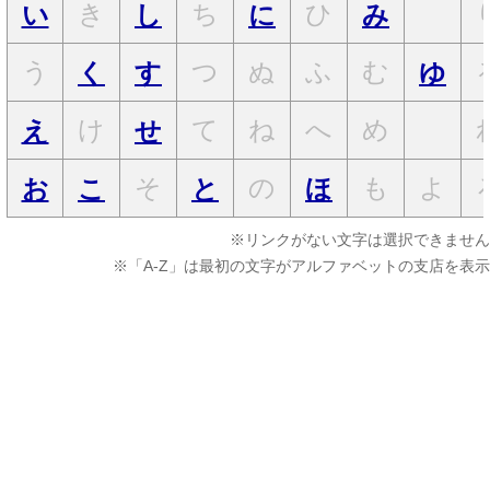
き
ち
ひ
い
し
に
み
う
つ
ぬ
ふ
む
く
す
ゆ
け
て
ね
へ
め
え
せ
そ
の
も
よ
お
こ
と
ほ
※リンクがない文字は選択できません
※「A-Z」は最初の文字がアルファベットの支店を表示