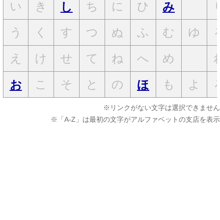
い
き
ち
に
ひ
し
み
う
く
す
つ
ぬ
ふ
む
ゆ
え
け
せ
て
ね
へ
め
こ
そ
と
の
も
よ
お
ほ
※リンクがない文字は選択できません
※「A-Z」は最初の文字がアルファベットの支店を表示