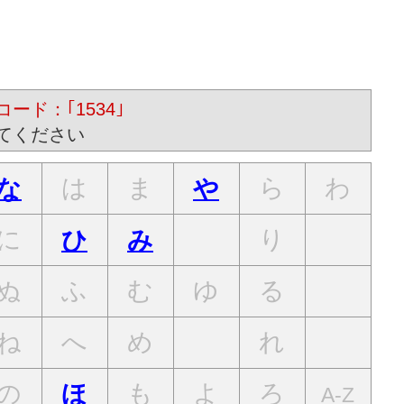
ード：｢1534｣
てください
は
ま
ら
わ
な
や
に
り
ひ
み
ぬ
ふ
む
ゆ
る
ね
へ
め
れ
の
も
よ
ろ
ほ
A-Z