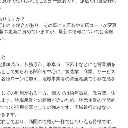
じ意味で使用されることが一般的です。振込や口座登録の
。
ありますか？
行われる場合があり、その際に支店名や支店コードが変更
報の更新に努めていますが、最新の情報については金融
い。
こと
美濃加茂市、各務原市、岐阜市、下呂市などにも営業網を
ちとして知られる関市を中心に、製造業、商業、サービス
、各種ローンに加え、地域事業者の資金相談でも存在感を
としての利用がある一方、個人では給与振込、教育費、住
れます。地場産業との距離が近いため、地元企業の季節的
すいのが信用金庫としての強みです。広域銀行にはない、
できます。
混在しており、商圏の性格が一様ではない点も特徴です。