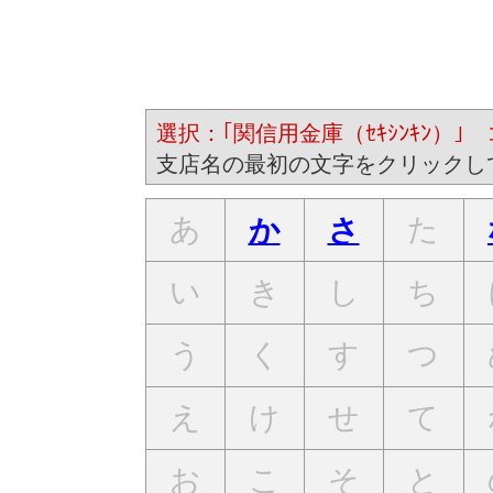
選択：｢関信用金庫（ｾｷｼﾝｷﾝ）｣ コ
支店名の最初の文字をクリックし
あ
た
か
さ
い
き
し
ち
う
く
す
つ
え
け
せ
て
お
こ
そ
と