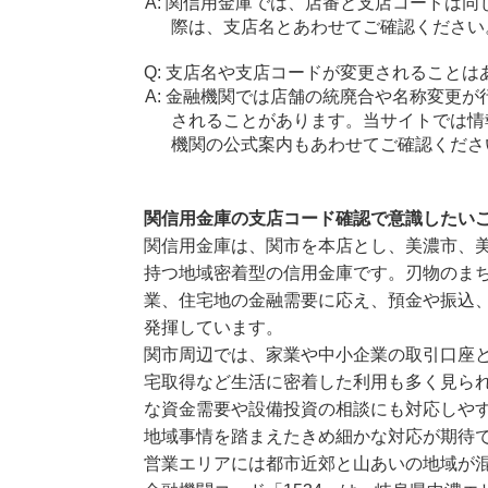
関信用金庫では、店番と支店コードは同
際は、支店名とあわせてご確認ください
支店名や支店コードが変更されることは
金融機関では店舗の統廃合や名称変更が
されることがあります。当サイトでは情
機関の公式案内もあわせてご確認くださ
関信用金庫の支店コード確認で意識したい
関信用金庫は、関市を本店とし、美濃市、
持つ地域密着型の信用金庫です。刃物のま
業、住宅地の金融需要に応え、預金や振込
発揮しています。
関市周辺では、家業や中小企業の取引口座
宅取得など生活に密着した利用も多く見ら
な資金需要や設備投資の相談にも対応しや
地域事情を踏まえたきめ細かな対応が期待
営業エリアには都市近郊と山あいの地域が