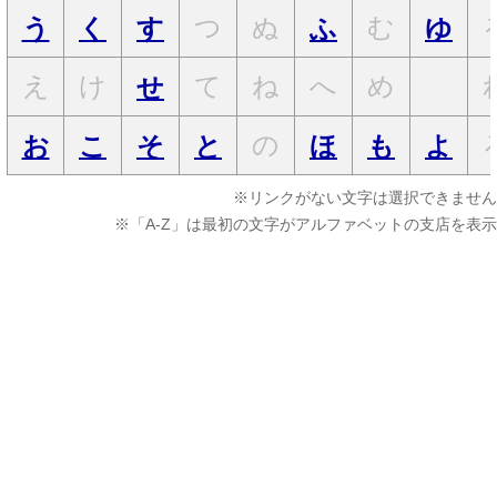
つ
ぬ
む
う
く
す
ふ
ゆ
え
け
て
ね
へ
め
せ
の
お
こ
そ
と
ほ
も
よ
※リンクがない文字は選択できません
※「A-Z」は最初の文字がアルファベットの支店を表示