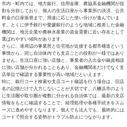
市内・町内では、地方銀行、信用金庫、農協系金融機関が役
割を分担しており、個人の生活口座から事業所の決済、公共
料金の口座振替まで、用途に応じた使い分けが進んでいま
す。とくに伊予銀行や愛媛銀行のような地域に根差した金融
機関は、地元企業や農林水産業の資金需要に近い存在として
選ばれやすい傾向があります。
さらに、港周辺の事業所と住宅地が近接する都市構造という
事情から、同じ自治体内でも支店ごとの役割が一様ではあり
ません。生活口座に強い店舗と、事業者の入出金や融資相談
に強い店舗が分かれることもあり、金融機関名だけでなく支
店単位で確認する重要性が高い地域だといえます。
特に、銀行コード検索や支店コード確認を行う場合は、旧店
名の記憶だけで入力しないことが大切です。八幡浜市のよう
に生活圏や取引圏が複数に分かれる自治体では、最新の支店
情報をもとに確認することで、経理処理や各種手続きをスム
ーズに進めやすくなります。個人でも法人でも、最終的には
コードで照合する姿勢がトラブル防止につながります。