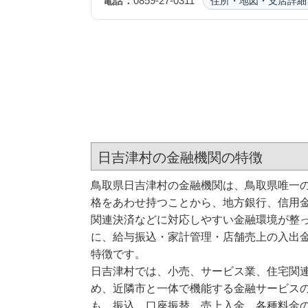
電話：
0859-27-0311
住所・地図・支店詳細
日吉津村の金融機関の特徴
鳥取県日吉津村の金融機関は、鳥取県唯一
格をあわせ持つことから、地方銀行、信用
関連決済などに対応しやすい金融環境が整
に、給与振込・家計管理・店舗売上の入出
特徴です。
日吉津村では、小売、サービス業、住宅関
め、近隣市と一体で機能する金融サービス
も、振込、口座振替、売上入金、各種料金