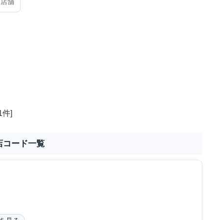
1店舗
1件]
店コード一覧