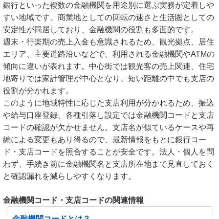
銀行といった複数の金融機関を用途別に選ぶ実務が定着しや
すい地域です。商業地としての回転の速さと生活圏としての
安定性が同居しており、金融機関の役割も多面的です。
週末・行楽期の売上入金も意識されるため、観光拠点、居住
エリア、主要道路沿いなどで、利用される金融機関やATMの
傾向に違いが表れます。中心街では観光客の売上関連、住宅
地寄りでは家計管理が中心となり、短い距離の中でも支店の
役割が分かれます。
このように地域特性に応じた支店利用が分かれるため、振込
や給与口座登録、各種引落し設定では金融機関コードと支店
コードの確認が欠かせません。支店名が似ているケースや再
編による変更もあり得るので、最新情報をもとに銀行コー
ド・支店コードを照合することが安全です。法人・個人を問
わず、手続き前に金融機関名と支店所在地まで見直しておく
と確認漏れを減らしやすくなります。
金融機関コード・支店コードの関連情報
金融機関コードとは？