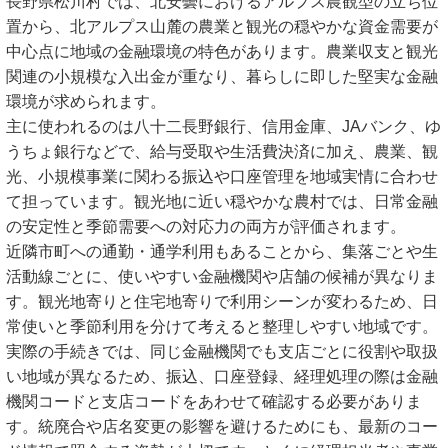
長野県松川村では、北安曇におけるアルプス農観型の立ち位
置から、北アルプス山麓の農業と観光の穏やかな資金需要が
中心点に地域の金融環境の特色があります。農業収支と観光
関連の小規模な入出金が重なり、暮らしに即した堅実な金融
環境が求められます。
主に使われるのは八十二長野銀行、信用金庫、JAバンク、ゆ
うちょ銀行などで、給与受取や生活費決済に加え、農業、観
光、小規模事業に関わる振込や口座管理を地域実情に合わせ
て担っています。観光地に近い穏やかな農村では、日常金融
の安定性と季節需要への対応力の両方が評価されます。
近隣市町への通勤・通学利用もあることから、集落ごとや生
活動線ごとに、使いやすい金融機関や店舗の候補が異なりま
す。観光地寄りと住宅地寄りで利用シーンが変わるため、日
常使いと季節利用を分けて考えると整理しやすい地域です。
実際の手続きでは、同じ金融機関でも支店ごとに役割や取扱
い地域が異なるため、振込、口座登録、経理処理の際は金融
機関コードと支店コードをあわせて確認する必要がありま
す。統廃合や店名変更の影響を避けるためにも、最新のコー