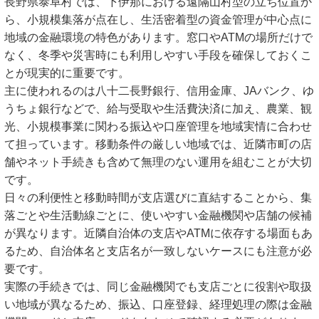
長野県泰阜村では、下伊那における遠隔山村型の立ち位置か
ら、小規模集落が点在し、生活密着型の資金管理が中心点に
地域の金融環境の特色があります。窓口やATMの場所だけで
なく、冬季や災害時にも利用しやすい手段を確保しておくこ
とが現実的に重要です。
主に使われるのは八十二長野銀行、信用金庫、JAバンク、ゆ
うちょ銀行などで、給与受取や生活費決済に加え、農業、観
光、小規模事業に関わる振込や口座管理を地域実情に合わせ
て担っています。移動条件の厳しい地域では、近隣市町の店
舗やネット手続きも含めて無理のない運用を組むことが大切
です。
日々の利便性と移動時間が支店選びに直結することから、集
落ごとや生活動線ごとに、使いやすい金融機関や店舗の候補
が異なります。近隣自治体の支店やATMに依存する場面もあ
るため、自治体名と支店名が一致しないケースにも注意が必
要です。
実際の手続きでは、同じ金融機関でも支店ごとに役割や取扱
い地域が異なるため、振込、口座登録、経理処理の際は金融