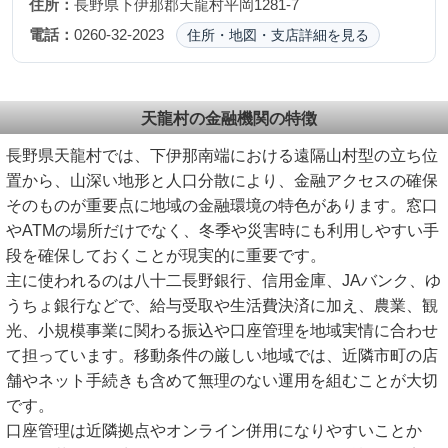
住所：
長野県下伊那郡天龍村平岡1281-7
電話：
0260-32-2023
住所・地図・支店詳細を見る
天龍村の金融機関の特徴
長野県天龍村では、下伊那南端における遠隔山村型の立ち位
置から、山深い地形と人口分散により、金融アクセスの確保
そのものが重要点に地域の金融環境の特色があります。窓口
やATMの場所だけでなく、冬季や災害時にも利用しやすい手
段を確保しておくことが現実的に重要です。
主に使われるのは八十二長野銀行、信用金庫、JAバンク、ゆ
うちょ銀行などで、給与受取や生活費決済に加え、農業、観
光、小規模事業に関わる振込や口座管理を地域実情に合わせ
て担っています。移動条件の厳しい地域では、近隣市町の店
舗やネット手続きも含めて無理のない運用を組むことが大切
です。
口座管理は近隣拠点やオンライン併用になりやすいことか