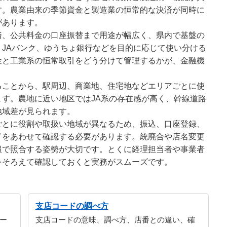
す。農業由来の季節資金と製造業の恒常的な決済が同時に
があります。
済、公共料金の口座振替まで用途が幅広く、県内で基盤の
JAバンク、ゆうちょ銀行などを目的に応じて使い分ける
金と工業系の恒常取引をどう分けて管理するかが、金融機
ることから、駅周辺、商業地、住宅地などエリアごとに使
す。農地に近い地区ではJA系の存在感が高く、幹線道路
地域差が見られます。
ごとに役割や取扱い地域が異なるため、振込、口座登録、
ドをあわせて確認する必要があります。統廃合や店名変更
報で照合する姿勢が大切です。とくに経理担当者や事業者
をそろえて確認しておくと実務がスムーズです。
支店コードの調べ方
ー
支店コードの意味、調べ方、店番との違い、確