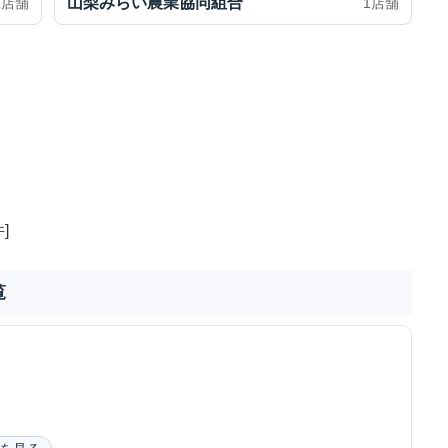
山梨みらい農業協同組合
1店舗
1店舗
]
覧