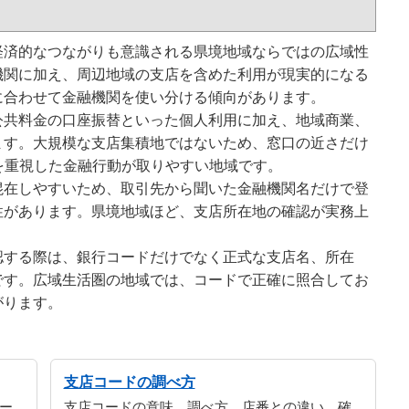
経済的なつながりも意識される県境地域ならではの広域性
機関に加え、周辺地域の支店を含めた利用が現実的になる
に合わせて金融機関を使い分ける傾向があります。
公共料金の口座振替といった個人利用に加え、地域商業、
ます。大規模な支店集積地ではないため、窓口の近さだけ
を重視した金融行動が取りやすい地域です。
混在しやすいため、取引先から聞いた金融機関名だけで登
性があります。県境地域ほど、支店所在地の確認が実務上
認する際は、銀行コードだけでなく正式な支店名、所在
です。広域生活圏の地域では、コードで正確に照合してお
がります。
支店コードの調べ方
ー
支店コードの意味、調べ方、店番との違い、確