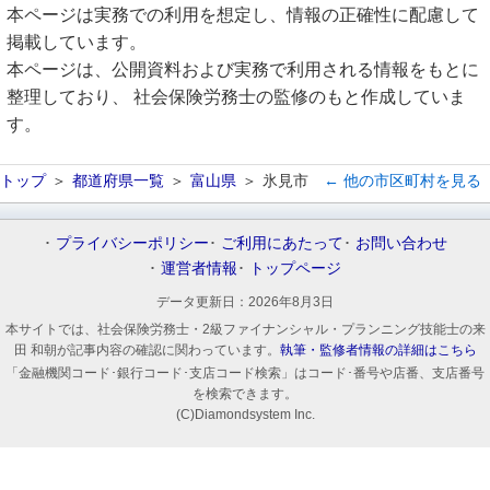
本ページは実務での利用を想定し、情報の正確性に配慮して
掲載しています。
本ページは、公開資料および実務で利用される情報をもとに
整理しており、 社会保険労務士の監修のもと作成していま
す。
トップ
都道府県一覧
富山県
氷見市
← 他の市区町村を見る
プライバシーポリシー
ご利用にあたって
お問い合わせ
運営者情報
トップページ
データ更新日：
2026年8月3日
本サイトでは、社会保険労務士・2級ファイナンシャル・プランニング技能士の来
田 和朝が記事内容の確認に関わっています。
執筆・監修者情報の詳細はこちら
「金融機関コード･銀行コード･支店コード検索」はコード･番号や店番、支店番号
を検索できます。
(C)Diamondsystem Inc.