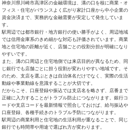
神奈川県川崎市高津区の金融環境は、溝の口を核に商業・オ
フィス・住宅がバランスよく広がり家計口座から中小企業の
資金決済まで、実務的な金融需要が安定して発生していま
す。
駅周辺では都市銀行・地方銀行の使い勝手がよく、周辺地域
では信用金庫系のきめ細かな対応も評価されています。商業
地と住宅地の距離が近く、店舗ごとの役割分担が明確になり
やすいです。
また、溝の口周辺と住宅地側では来店目的が異なるため、同
じ銀行でも店舗ごとに担う役割が変わりやすい地域です。そ
のため、支店を選ぶときは自治体名だけでなく、実際の生活
動線や事業動線を意識することが大切です。
だからこそ、口座登録や振込では支店名を略さず、店番まで
正確に入力することがトラブル防止につながります。銀行コ
ードや支店コードを最新情報で照合しておけば、給与振込や
口座登録、各種手続きのトラブル予防につながります。
駅周辺の商業利用と住宅地の生活利用が重なることで、同じ
銀行でも時間帯や用途で選ばれ方が変わります。