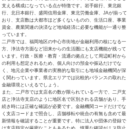
支える構成になっている点が特徴です。岩手銀行、東北銀
行、北日本銀行、盛岡信用金庫、東北労働金庫、JAが揃って
おり、支店数は大都市ほど多くないものの、生活口座、事業
資金、農業関連の決済など地域経済に必要な機能が一通り整
っています。
二戸市では、福岡地区の中心市街地が金融利用の核になる一
方、浄法寺方面など旧来からの生活圏にも支店機能が残って
います。行政・医療・教育・流通の拠点として周辺町村から
の利用も想定されるため、個人向けの預金や振込だけでな
く、地元企業や事業者の実務的な取引にも地域金融機関が深
く関わっています。県北エリアでは比較的バランスの取れた
金融環境といえるでしょう。
また、二戸市では支店名の数が限られている一方で、二戸支
店と浄法寺支店のように地区名で区別される店舗があり、手
続き時には正確な確認が必要です。金融機関コードだけでな
く支店コードまで照合し、店舗移転や統合の有無も含めて最
新情報を確認することが重要です。特に法人や団体の登録で
は支店指定が厳密なこともあるため、慎重な確認がミス防止