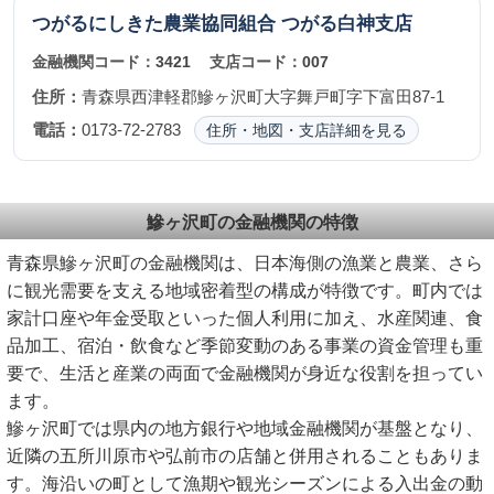
つがるにしきた農業協同組合
つがる白神支店
金融機関コード：
3421
支店コード：
007
住所：
青森県西津軽郡鰺ヶ沢町大字舞戸町字下富田87-1
電話：
0173-72-2783
住所・地図・支店詳細を見る
鰺ヶ沢町の金融機関の特徴
青森県鰺ヶ沢町の金融機関は、日本海側の漁業と農業、さら
に観光需要を支える地域密着型の構成が特徴です。町内では
家計口座や年金受取といった個人利用に加え、水産関連、食
品加工、宿泊・飲食など季節変動のある事業の資金管理も重
要で、生活と産業の両面で金融機関が身近な役割を担ってい
ます。
鰺ヶ沢町では県内の地方銀行や地域金融機関が基盤となり、
近隣の五所川原市や弘前市の店舗と併用されることもありま
す。海沿いの町として漁期や観光シーズンによる入出金の動