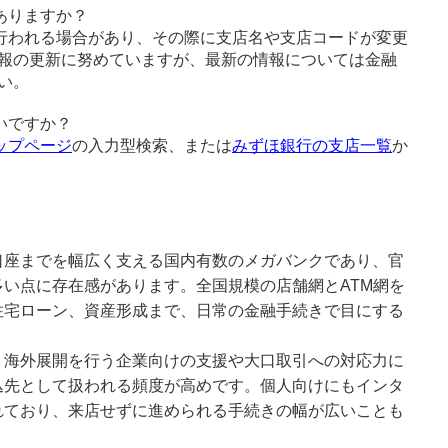
ありますか？
行われる場合があり、その際に支店名や支店コードが変更
報の更新に努めていますが、最新の情報については金融
い。
いですか？
ップページ
の入力型検索、または
みずほ銀行の支店一覧
か
口座までを幅広く支える国内有数のメガバンクであり、官
い点に存在感があります。全国規模の店舗網とATM網を
住宅ローン、資産形成まで、日常の金融手続きで目にする
、海外展開を行う企業向けの支援や大口取引への対応力に
込先として扱われる頻度が高めです。個人向けにもインタ
れており、来店せずに進められる手続きの幅が広いことも