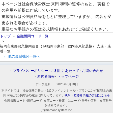
本ページは社会保険労務士 来田 和朝の監修のもと、 実務で
の利用を前提に作成しています。
掲載情報は公開資料等をもとに整理していますが、 内容が変
更される場合があります。
重要なお手続きの際は公式情報もあわせてご確認ください。
トップ
金融機関コード一覧
福岡市東部農業協同組合（JA福岡市東部・福岡市東部農協） 支店・店
番一覧
← 他の金融機関一覧へ
プライバシーポリシー
ご利用にあたって
お問い合わせ
運営者情報
トップページ
データ更新日：
2026年8月10日
本サイトでは、社会保険労務士・2級ファイナンシャル・プランニング技能士の来
田 和朝が記事内容の確認に関わっています。
執筆・監修者情報の詳細はこちら
「金融機関コード･銀行コード･支店コード検索」はコード･番号や店番、支店番号
を検索できます。
(C)Diamondsystem Inc.