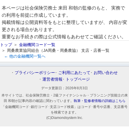
本ページは社会保険労務士 来田 和朝の監修のもと、 実務で
の利用を前提に作成しています。
掲載情報は公開資料等をもとに整理していますが、 内容が変
更される場合があります。
重要なお手続きの際は公式情報もあわせてご確認ください。
トップ
金融機関コード一覧
周桑農業協同組合（JA周桑・周桑農協） 支店・店番一覧
← 他の金融機関一覧へ
プライバシーポリシー
ご利用にあたって
お問い合わせ
運営者情報
トップページ
データ更新日：
2026年8月3日
本サイトでは、社会保険労務士・2級ファイナンシャル・プランニング技能士の来
田 和朝が記事内容の確認に関わっています。
執筆・監修者情報の詳細はこちら
「金融機関コード･銀行コード･支店コード検索」はコード･番号や店番、支店番号
を検索できます。
(C)Diamondsystem Inc.