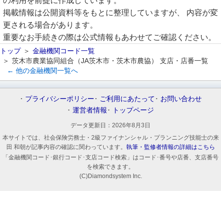
の利用を前提に作成しています。
掲載情報は公開資料等をもとに整理していますが、 内容が変
更される場合があります。
重要なお手続きの際は公式情報もあわせてご確認ください。
トップ
金融機関コード一覧
茨木市農業協同組合（JA茨木市・茨木市農協） 支店・店番一覧
← 他の金融機関一覧へ
プライバシーポリシー
ご利用にあたって
お問い合わせ
運営者情報
トップページ
データ更新日：
2026年8月3日
本サイトでは、社会保険労務士・2級ファイナンシャル・プランニング技能士の来
田 和朝が記事内容の確認に関わっています。
執筆・監修者情報の詳細はこちら
「金融機関コード･銀行コード･支店コード検索」はコード･番号や店番、支店番号
を検索できます。
(C)Diamondsystem Inc.