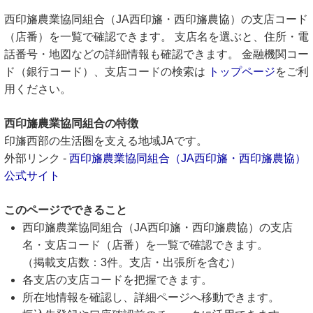
西印旛農業協同組合（JA西印旛・西印旛農協）の支店コード
（店番）を一覧で確認できます。 支店名を選ぶと、住所・電
話番号・地図などの詳細情報も確認できます。 金融機関コー
ド（銀行コード）、支店コードの検索は
トップページ
をご利
用ください。
西印旛農業協同組合の特徴
印旛西部の生活圏を支える地域JAです。
外部リンク -
西印旛農業協同組合（JA西印旛・西印旛農協）
公式サイト
このページでできること
西印旛農業協同組合（JA西印旛・西印旛農協）の支店
名・支店コード（店番）を一覧で確認できます。
（掲載支店数：3件。支店・出張所を含む）
各支店の支店コードを把握できます。
所在地情報を確認し、詳細ページへ移動できます。