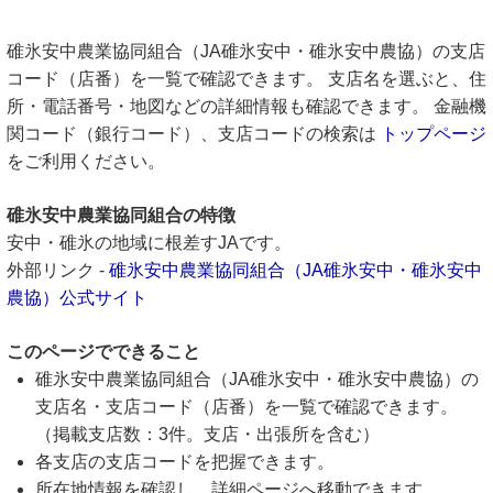
碓氷安中農業協同組合（JA碓氷安中・碓氷安中農協）の支店
コード（店番）を一覧で確認できます。 支店名を選ぶと、住
所・電話番号・地図などの詳細情報も確認できます。 金融機
関コード（銀行コード）、支店コードの検索は
トップページ
をご利用ください。
碓氷安中農業協同組合の特徴
安中・碓氷の地域に根差すJAです。
外部リンク -
碓氷安中農業協同組合（JA碓氷安中・碓氷安中
農協）公式サイト
このページでできること
碓氷安中農業協同組合（JA碓氷安中・碓氷安中農協）の
支店名・支店コード（店番）を一覧で確認できます。
（掲載支店数：3件。支店・出張所を含む）
各支店の支店コードを把握できます。
所在地情報を確認し、詳細ページへ移動できます。