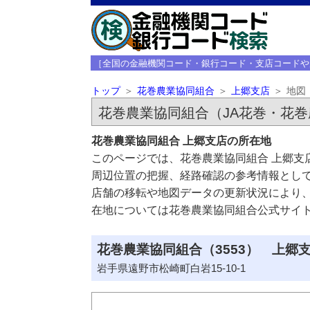
［全国の金融機関コード・銀行コード・支店コードや
トップ
花巻農業協同組合
上郷支店
地図
花巻農業協同組合（JA花巻・花
花巻農業協同組合 上郷支店の所在地
このページでは、花巻農業協同組合 上郷支
周辺位置の把握、経路確認の参考情報とし
店舗の移転や地図データの更新状況により
在地については花巻農業協同組合公式サイ
花巻農業協同組合（3553） 上郷支
岩手県遠野市松崎町白岩15-10-1