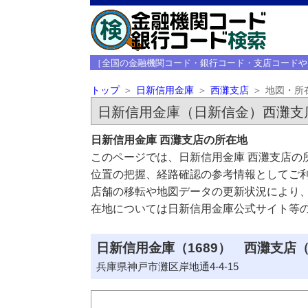
［全国の金融機関コード・銀行コード・支店コードや
トップ
日新信用金庫
西灘支店
地図・所
日新信用金庫（日新信金）西灘支
日新信用金庫 西灘支店の所在地
このページでは、日新信用金庫 西灘支店の
位置の把握、経路確認の参考情報としてご
店舗の移転や地図データの更新状況により
在地については日新信用金庫公式サイト等
日新信用金庫（1689） 西灘支店（
兵庫県神戸市灘区岸地通4-4-15